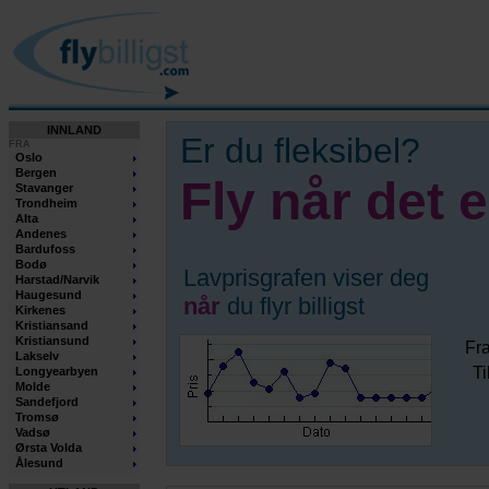
INNLAND
Er du fleksibel?
FRA
Oslo
Bergen
Fly når det er
Stavanger
Trondheim
Alta
Andenes
Bardufoss
Bodø
Lavprisgrafen viser deg
Harstad/Narvik
Haugesund
når
du flyr billigst
Kirkenes
Kristiansand
Kristiansund
Fr
Lakselv
Ti
Longyearbyen
Molde
Sandefjord
Tromsø
Vadsø
Ørsta Volda
Ålesund