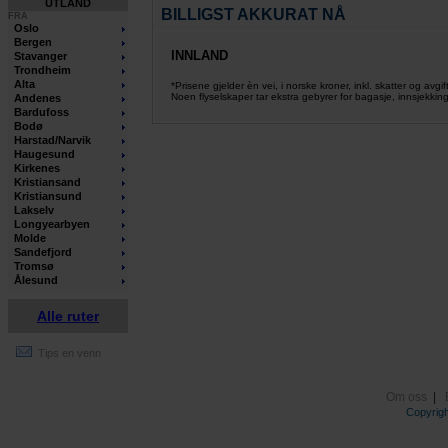
UTLAND
BILLIGST AKKURAT NÅ
FRA
Oslo
Bergen
INNLAND
Stavanger
Trondheim
Alta
*Prisene gjelder èn vei, i norske kroner, inkl. skatter og avgif
Noen flyselskaper tar ekstra gebyrer for bagasje, innsjekking
Andenes
Bardufoss
Bodø
Harstad/Narvik
Haugesund
Kirkenes
Kristiansand
Kristiansund
Lakselv
Longyearbyen
Molde
Sandefjord
Tromsø
Ålesund
Alle ruter
Tips en venn
Om oss
|
Copyrig