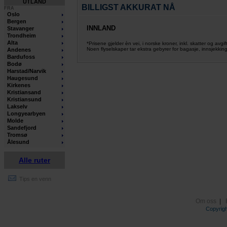
UTLAND
BILLIGST AKKURAT NÅ
FRA
Oslo
Bergen
INNLAND
Stavanger
Trondheim
Alta
*Prisene gjelder èn vei, i norske kroner, inkl. skatter og avgif
Noen flyselskaper tar ekstra gebyrer for bagasje, innsjekking
Andenes
Bardufoss
Bodø
Harstad/Narvik
Haugesund
Kirkenes
Kristiansand
Kristiansund
Lakselv
Longyearbyen
Molde
Sandefjord
Tromsø
Ålesund
Alle ruter
Tips en venn
Om oss
|
Copyrig