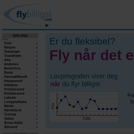
INNLAND
Er du fleksibel?
FRA
Oslo
Bergen
Fly når det er
Stavanger
Trondheim
Alta
Andenes
Bardufoss
Bodø
Lavprisgrafen viser deg
Harstad/Narvik
Haugesund
når
du flyr billigst
Kirkenes
Kristiansand
Kristiansund
Fr
Lakselv
Ti
Longyearbyen
Molde
Sandefjord
Tromsø
Vadsø
Ørsta Volda
Ålesund